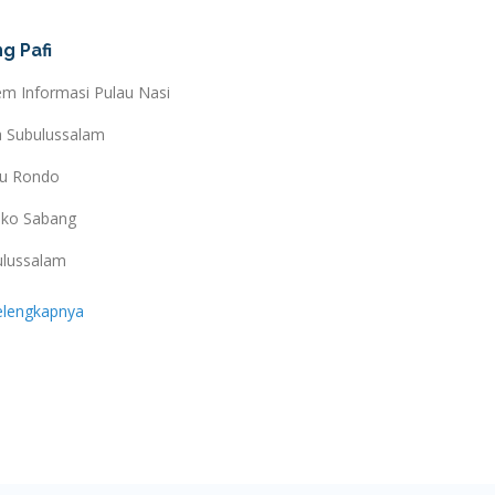
g Pafi
em Informasi Pulau Nasi
a Subulussalam
au Rondo
ko Sabang
ulussalam
elengkapnya