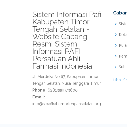
Sistem Informasi Pafi
Caban
Kabupaten Timor
Sist
Tengah Selatan -
Kot
Website Cabang
Resmi Sistem
Pul
Informasi PAFI
Pem
Persatuan Ahli
Farmasi Indonesia
Sub
Jl. Merdeka No.67, Kabupaten Timor
Lihat S
Tengah Selatan, Nusa Tenggara Timur
Phone:
6281399973600
Email:
info@sipafikabtimortengahselatan.org